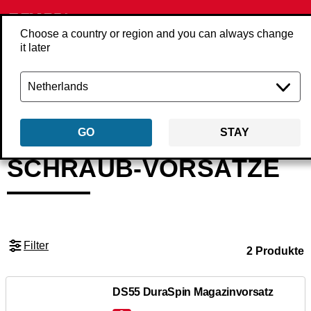
Choose a country or region and you can always change
it later
Zurück
Produkte
Zubehör
Schraubenzubehör
Schraub-vorsätze
GO
STAY
SCHRAUB-VORSÄTZE
Filter
2 Produkte
DS55 DuraSpin Magazinvorsatz