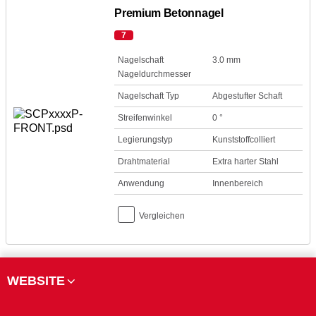
Premium Betonnagel
7
Nagelschaft
3.0 mm
Nageldurchmesser
Nagelschaft Typ
Abgestufter Schaft
Streifenwinkel
0 °
Legierungstyp
Kunststoffcolliert
Drahtmaterial
Extra harter Stahl
Anwendung
Innenbereich
Vergleichen
WEBSITE