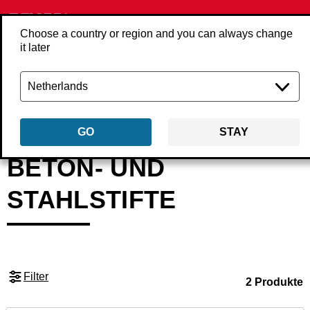
Choose a country or region and you can always change
it later
Zurück
Produkte
Befestigungsmittel
Nägel
Beton- und Stahlstifte
GO
STAY
BETON- UND
STAHLSTIFTE
Filter
2 Produkte