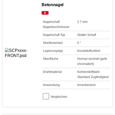
Betonnagel
6
Nagelschaft
2.7 mm
Nageldurchmesser
Nagelschaft Typ
Glatter Schaft
Streifenwinkel
0 °
Legierungstyp
Kunststoffcolliert
Oberfläche
Normal verzinkt (gelb
chromatiert)
Drahtmaterial
Kohlenstoffstahl
Standard Zugfestigkeit
Anwendung
Innenbereich
Vergleichen