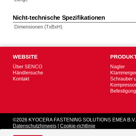
Nicht-technische Spezifikationen
Dimensionen (TxBxH)
WEBSITE
PRODUK
Über SENCO
Nagler
Händlersuche
Klammerger
Kontakt
Schrauber 
Kompresso
Befestigung
©2026 KYOCERA FASTENING SOLUTIONS EMEA B.V.
Datenschutzhinweis
|
Cookie-richtlinie