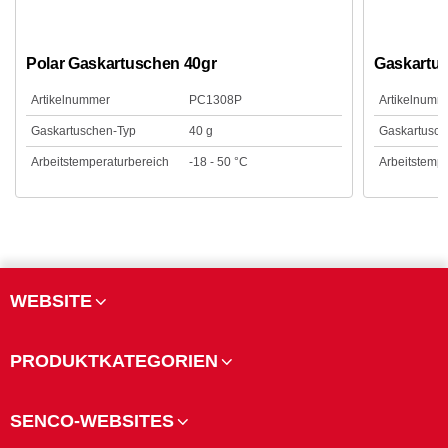
Polar Gaskartuschen 40gr
Gaskartus
Artikelnummer
PC1308P
Artikelnumm
Gaskartuschen-Typ
40 g
Gaskartusch
Arbeitstemperaturbereich
-18 - 50 °C
Arbeitstempe
WEBSITE
PRODUKTKATEGORIEN
SENCO-WEBSITES