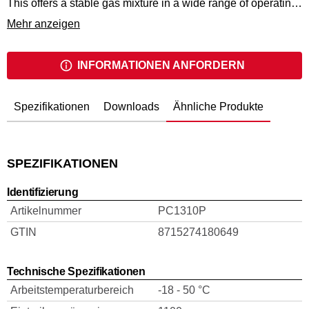
This offers a stable gas mixture in a wide range of operating
temperatures and also the best performance in low
Mehr anzeigen
temperatures. The fuel cells have a long shelf life and will
keep their optimum performance 24 months after production.
They come with the metering valve mounted and a
INFORMATIONEN ANFORDERN
protection of the tip. After removing the tip protection the cell
is ready to operate.
Spezifikationen
Downloads
Ähnliche Produkte
SPEZIFIKATIONEN
Identifizierung
Artikelnummer
PC1310P
GTIN
8715274180649
Technische Spezifikationen
Arbeitstemperaturbereich
-18 - 50 °C