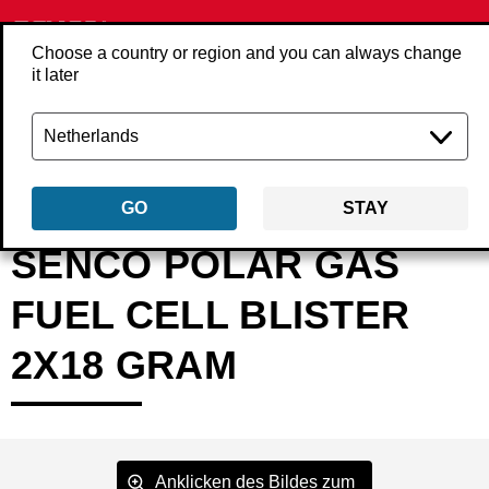
Choose a country or region and you can always change
it later
Zurück
Produkte
Zubehör
Werkzeugzubehör
Gas
PC1310P
GO
STAY
SENCO POLAR GAS
FUEL CELL BLISTER
2X18 GRAM
Anklicken des Bildes zum