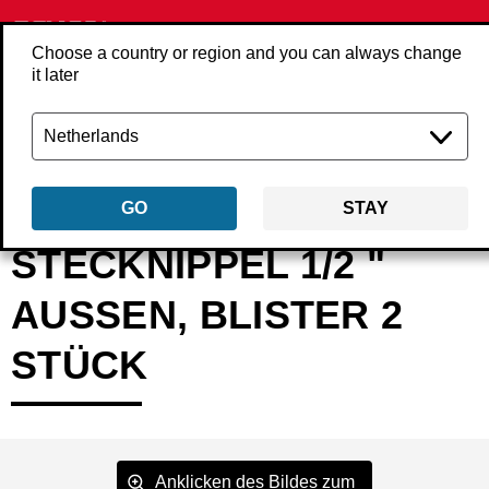
Choose a country or region and you can always change
it later
Zurück
Produkte
Zubehör
Druckluft
Kupplungen und Stecknippel
GO
STAY
STECKNIPPEL 1/2 "
AUSSEN, BLISTER 2
STÜCK
Anklicken des Bildes zum