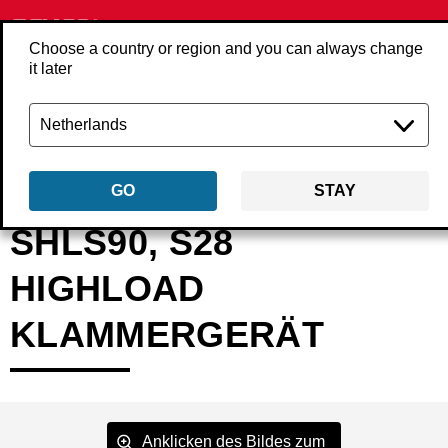
Choose a country or region and you can always change
it later
Zurück
Produkte
Werkzeug
Automatisierung
Großmagazin
EM05
GO
STAY
SHLS90, S28
HIGHLOAD
KLAMMERGERÄT
Anklicken des Bildes zum