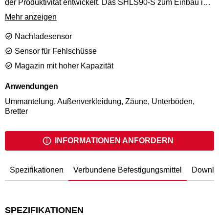
der Produktivität entwickelt. Das SHLS90-S zum Einbau in
Vorrichtungen bzw. in Multifunktionsbrücken verarbeitet die
Mehr anzeigen
S Klammer in der Länge von 44mm zu 90mm.
Nachladesensor
Sensor für Fehlschüsse
Magazin mit hoher Kapazität
Anwendungen
Ummantelung, Außenverkleidung, Zäune, Unterböden,
Bretter
INFORMATIONEN ANFORDERN
Spezifikationen
Verbundene Befestigungsmittel
Downlo
SPEZIFIKATIONEN