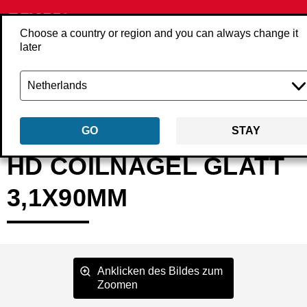
Choose a country or region and you can always change it
later
Zurück
Produkte
Befestigungsmittel
Nägel
Coilnägel
HD29ASB
GO
STAY
HD COILNAGEL GLATT
3,1X90MM
Anklicken des Bildes zum
Zoomen