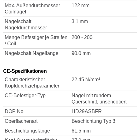
Max. Außendurchmesser
122 mm
Coilnagel
Nagelschaft
3.1 mm
Nageldurchmesser
Menge Befestiger je Streifen
200 - 200
/ Coil
Nagelschaft Nagellänge
90.0 mm
CE-Spezifikationen
Charakteristischer
22.45 N/mm²
Kopfdurchziehparameter
CE-Befestiger-Typ
Nagel mit rundem
Querschnitt, unsencotiert
DOP No
HD29ASBFR
Oberflächenart
Beschichtung Typ 3
Beschichtungslänge
61.5 mm