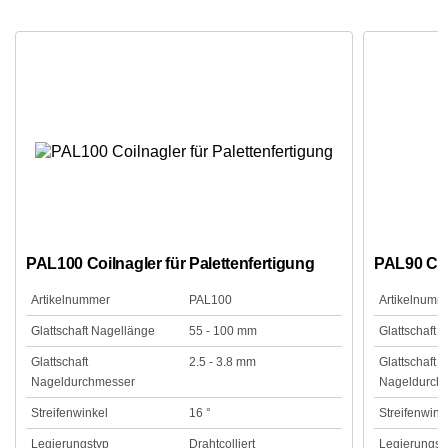
PAL100 Coilnagler für Palettenfertigung
PAL90 Coil
Artikelnummer
PAL100
Artikelnumm
Glattschaft Nagellänge
55 - 100 mm
Glattschaft 
Glattschaft
2.5 - 3.8 mm
Glattschaft
Nageldurchmesser
Nageldurch
Streifenwinkel
16 °
Streifenwink
Legierungstyp
Drahtcolliert
Legierungst